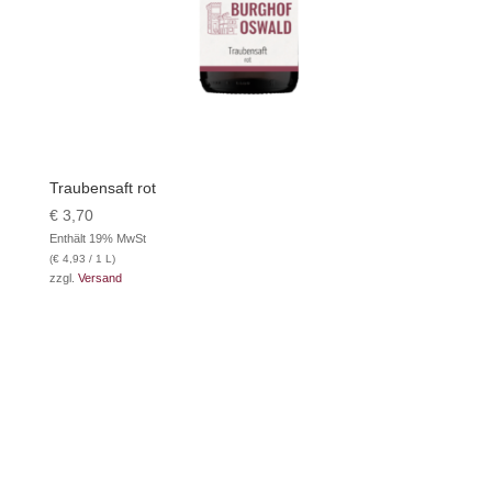
Traubensaft rot
€
3,70
Enthält 19% MwSt
(
€
4,93
/ 1 L)
zzgl.
Versand