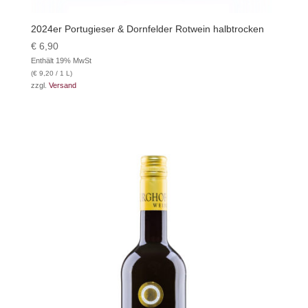
2024er Portugieser & Dornfelder Rotwein halbtrocken
€
6,90
Enthält 19% MwSt
(
€
9,20
/ 1 L)
zzgl.
Versand