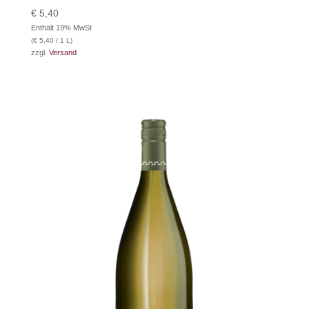
€
5,40
Enthält 19% MwSt
(
€
5,40
/ 1 L)
zzgl.
Versand