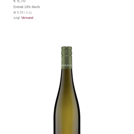
€
5,70
Enthält 19% MwSt
(
€
5,70
/ 1 L)
zzgl.
Versand