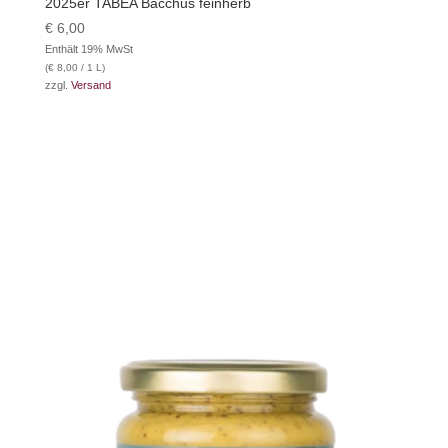
2025er TABEA Bacchus feinherb
€
6,00
Enthält 19% MwSt
(
€
8,00
/ 1 L)
zzgl.
Versand