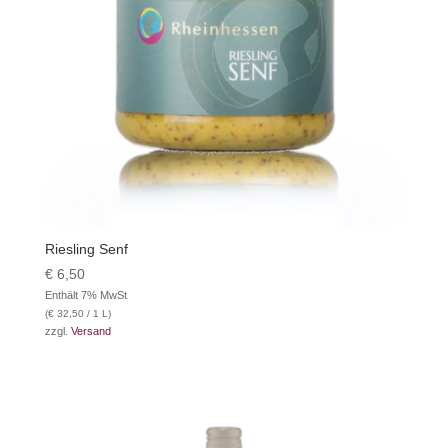
Riesling Senf
€
6,50
Enthält 7% MwSt
(
€
32,50
/ 1 L)
zzgl.
Versand