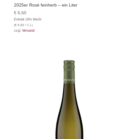
2025er Rosé feinherb – ein Liter
€
6,60
Enthält 19% MwSt
(
€
6,60
/ 1 L)
zzgl.
Versand