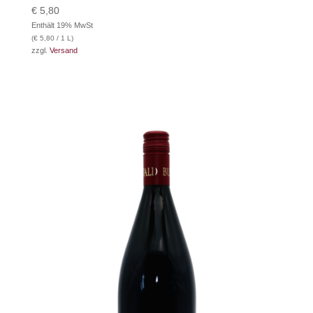
€
5,80
Enthält 19% MwSt
(
€
5,80
/ 1 L)
zzgl.
Versand