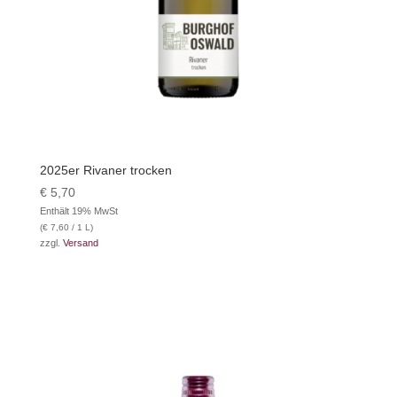
2025er Rivaner trocken
€
5,70
Enthält 19% MwSt
(
€
7,60
/ 1 L)
zzgl.
Versand