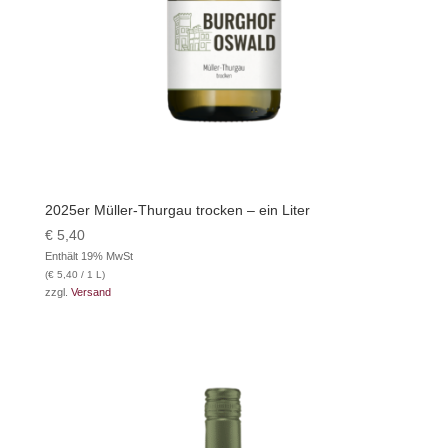
2025er Müller-Thurgau trocken – ein Liter
€
5,40
Enthält 19% MwSt
(
€
5,40
/ 1 L)
zzgl.
Versand