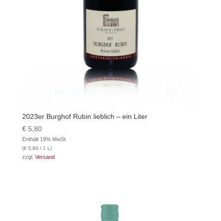
2023er Burghof Rubin lieblich – ein Liter
€
5,80
Enthält 19% MwSt
(
€
5,80
/ 1 L)
zzgl.
Versand