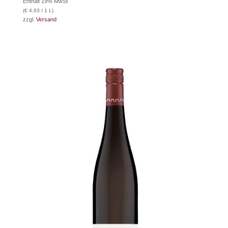
Enthält 19% MwSt
(
€
4,93
/ 1 L)
zzgl.
Versand