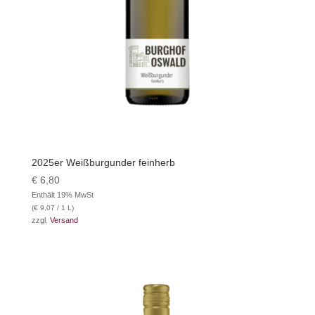
2025er Weißburgunder feinherb
€
6,80
Enthält 19% MwSt
(
€
9,07
/ 1 L)
zzgl.
Versand