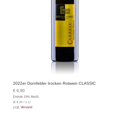
2022er Dornfelder trocken Rotwein CLASSIC
€
6,90
Enthält 19% MwSt
(
€
9,20
/ 1 L)
zzgl.
Versand