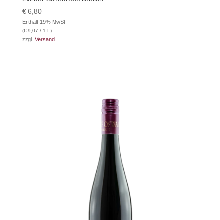
€
6,80
Enthält 19% MwSt
(
€
9,07
/ 1 L)
zzgl.
Versand