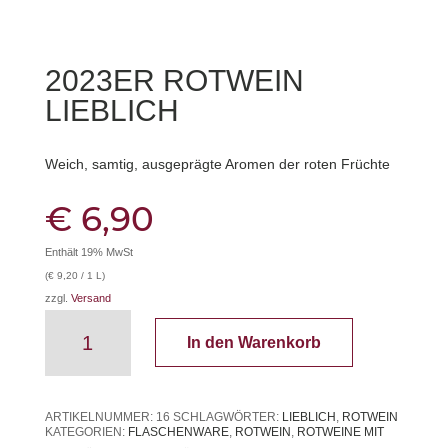
2023ER ROTWEIN
LIEBLICH
Weich, samtig, ausgeprägte Aromen der roten Früchte
€
6,90
Enthält 19% MwSt
(
€
9,20
/ 1 L)
zzgl.
Versand
2023er
In den Warenkorb
Rotwein
lieblich
Menge
ARTIKELNUMMER:
16
SCHLAGWÖRTER:
LIEBLICH
,
ROTWEIN
KATEGORIEN:
FLASCHENWARE
,
ROTWEIN
,
ROTWEINE MIT