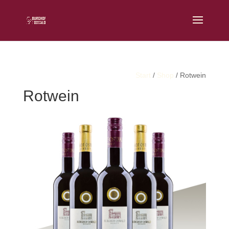
Start
/
Shop
/ Rotwein
Rotwein