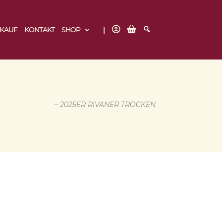
B
W
S
NKAUF
KONTAKT
SHOP
N
A
U
K
R
C
E
H
N
E
K
O
R
B
EIN TROCKEN
– 2025ER RIVANER TROCKEN