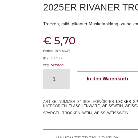
2025ER RIVANER T
Trocken, mild, pikanter Muskatanklang, zu hellem
€
5,70
Enthält 19% MwSt
(
€
7,60
/ 1 L)
zzgl.
Versand
2025er
In den Warenkorb
Rivaner
trocken
Menge
ARTIKELNUMMER:
34
SCHLAGWÖRTER:
LECKER
,
S
KATEGORIEN:
FLASCHENWARE
,
WEISSWEIN
,
WEISS
SPARGEL
,
TROCKEN
,
WEIN
,
WEISS
,
WEISSWEIN