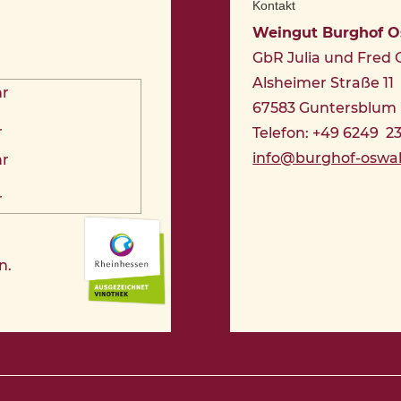
Kontakt
Weingut Burghof 
GbR Julia und Fred
Alsheimer Straße 11
hr
67583 Guntersblum
r
Telefon: +49 6249 2
info@burghof-oswa
hr
r
n.