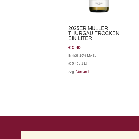
2025ER MÜLLER-
THURGAU TROCKEN –
EIN LITER
€
5,40
Enthält 19% MwSt
(
€
5,40
/ 1 L)
zzgl.
Versand