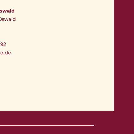
Oswald
 Oswald
392
ld.de