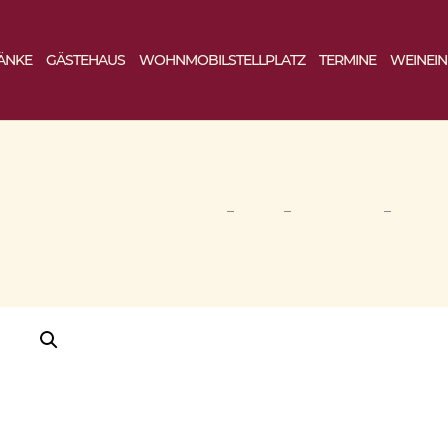
ÄNKE
GÄSTEHAUS
WOHNMOBILSTELLPLATZ
TERMINE
WEINEI
START
–
SHOP
–
WEISSWEIN
–
WEISSW