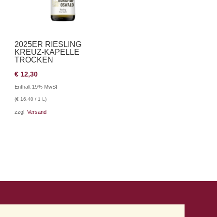
2025ER RIESLING
KREUZ-KAPELLE
TROCKEN
€
12,30
Enthält 19% MwSt
(
€
16,40
/ 1 L)
zzgl.
Versand