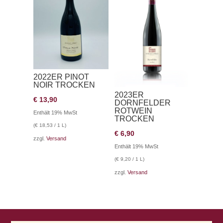
2022ER PINOT
NOIR TROCKEN
2023ER
€
13,90
DORNFELDER
ROTWEIN
Enthält 19% MwSt
TROCKEN
(
€
18,53
/ 1 L)
€
6,90
zzgl.
Versand
Enthält 19% MwSt
(
€
9,20
/ 1 L)
zzgl.
Versand