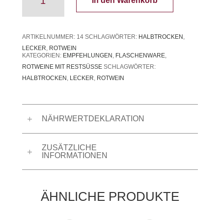
In den Warenkorb
Portugieser
&
Dornfelder
Rotwein
ARTIKELNUMMER:
14
SCHLAGWÖRTER:
HALBTROCKEN
,
halbtrocken
LECKER
,
ROTWEIN
KATEGORIEN:
EMPFEHLUNGEN
,
FLASCHENWARE
,
Menge
ROTWEINE MIT RESTSÜSSE
SCHLAGWÖRTER:
HALBTROCKEN
,
LECKER
,
ROTWEIN
NÄHRWERTDEKLARATION
ZUSÄTZLICHE
INFORMATIONEN
ÄHNLICHE PRODUKTE