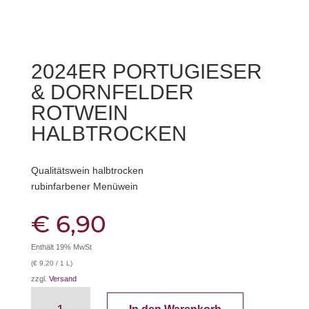
2024ER PORTUGIESER
& DORNFELDER
ROTWEIN
HALBTROCKEN
Qualitätswein halbtrocken
rubinfarbener Menüwein
€
6,90
Enthält 19% MwSt
(
€
9,20
/ 1 L)
zzgl.
Versand
2024er