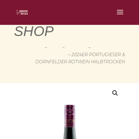
SHOP
START
–
SHOP
–
ROTWEIN
–
ROTWEINE MIT
RESTSÜSSE
– 2024ER PORTUGIESER &
DORNFELDER ROTWEIN HALBTROCKEN