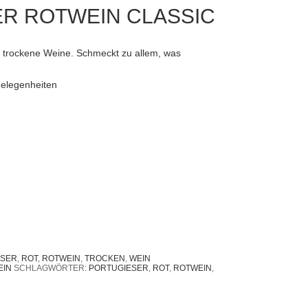
ER ROTWEIN CLASSIC
 trockene Weine. Schmeckt zu allem, was
Gelegenheiten
ESER
,
ROT
,
ROTWEIN
,
TROCKEN
,
WEIN
EIN
SCHLAGWÖRTER:
PORTUGIESER
,
ROT
,
ROTWEIN
,