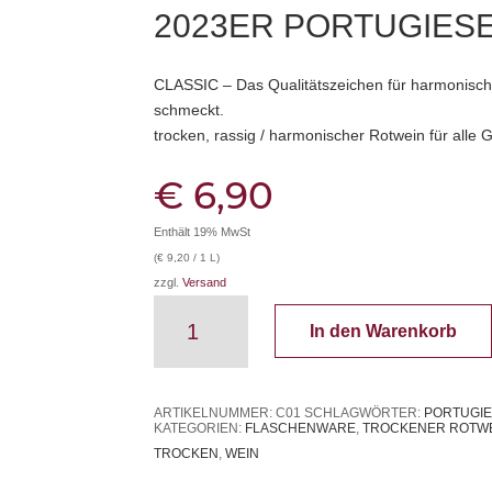
2023ER PORTUGIES
CLASSIC – Das Qualitätszeichen für harmonisch
schmeckt.
trocken, rassig / harmonischer Rotwein für alle 
€
6,90
Enthält 19% MwSt
(
€
9,20
/ 1 L)
zzgl.
Versand
2023er
In den Warenkorb
Portugieser
Rotwein
CLASSIC
Menge
ARTIKELNUMMER:
C01
SCHLAGWÖRTER:
PORTUGI
KATEGORIEN:
FLASCHENWARE
,
TROCKENER ROTW
TROCKEN
,
WEIN