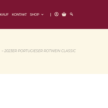
B
W
S
NKAUF
KONTAKT
SHOP
N
A
U
K
R
C
E
H
N
E
K
O
R
B
N
– 2023ER PORTUGIESER ROTWEIN CLASSIC