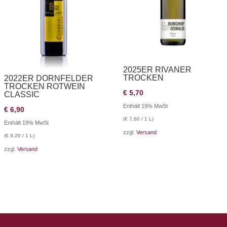
2025ER RIVANER
TROCKEN
2022ER DORNFELDER
TROCKEN ROTWEIN
€
5,70
CLASSIC
Enthält 19% MwSt
€
6,90
(
€
7,60
/ 1 L)
Enthält 19% MwSt
zzgl.
Versand
(
€
9,20
/ 1 L)
zzgl.
Versand