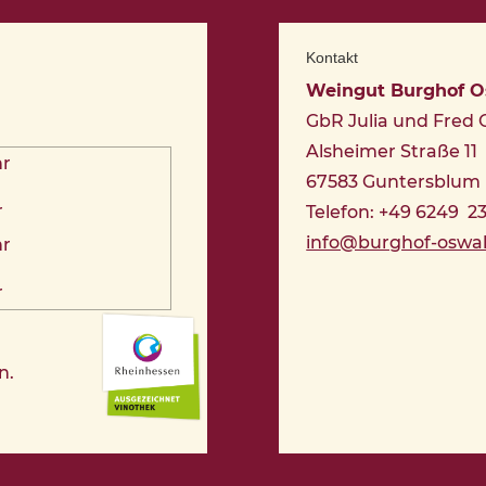
Kontakt
Weingut Burghof 
GbR Julia und Fred
Alsheimer Straße 11
hr
67583 Guntersblum
r
Telefon: +49 6249 2
info@burghof-oswa
hr
r
n.