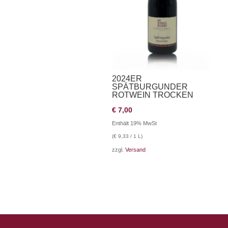
2024ER
SPÄTBURGUNDER
ROTWEIN TROCKEN
€
7,00
Enthält 19% MwSt
(
€
9,33
/ 1 L)
zzgl.
Versand