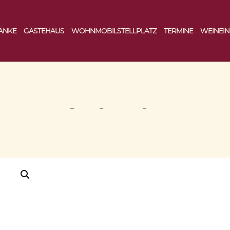
ÄNKE
GÄSTEHAUS
WOHNMOBILSTELLPLATZ
TERMINE
WEINEI
START
–
SHOP
–
ROTWEIN
–
TROCKENER ROTWEI