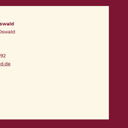
Oswald
 Oswald
392
ld.de