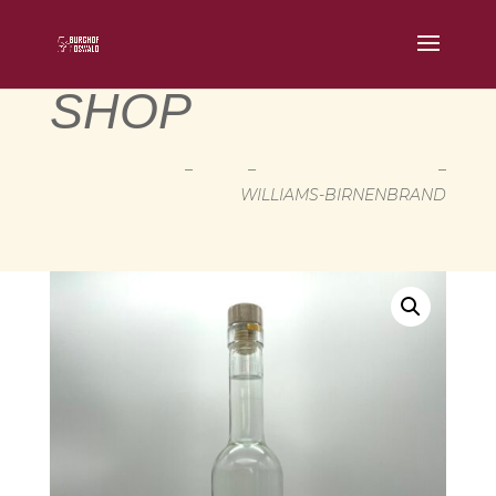
SHOP
START
–
SHOP
–
BURG-SPEZIALITÄTEN
–
WILLIAMS-BIRNENBRAND