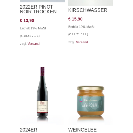
2022ER PINOT
KIRSCHWASSER
NOIR TROCKEN
€
15,90
€
13,90
Enthält 19% MwSt
Enthält 19% MwSt
(
€
22,71
/ 1 L)
(
€
18,53
/ 1 L)
zzgl.
Versand
zzgl.
Versand
2024ER
WEINGELEE