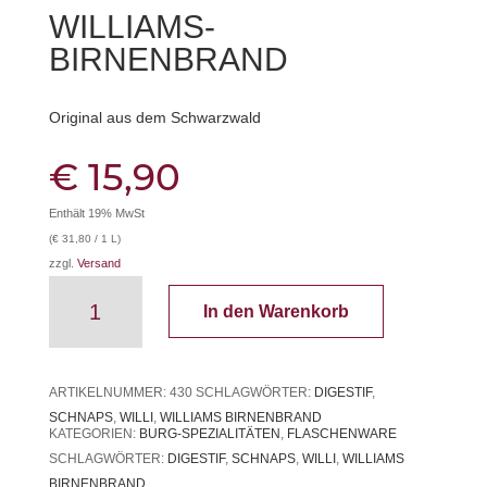
WILLIAMS-
BIRNENBRAND
Original aus dem Schwarzwald
€
15,90
Enthält 19% MwSt
(
€
31,80
/ 1 L)
zzgl.
Versand
Williams-
In den Warenkorb
Birnenbrand
Menge
ARTIKELNUMMER:
430
SCHLAGWÖRTER:
DIGESTIF
,
SCHNAPS
,
WILLI
,
WILLIAMS BIRNENBRAND
KATEGORIEN:
BURG-SPEZIALITÄTEN
,
FLASCHENWARE
SCHLAGWÖRTER:
DIGESTIF
,
SCHNAPS
,
WILLI
,
WILLIAMS
BIRNENBRAND