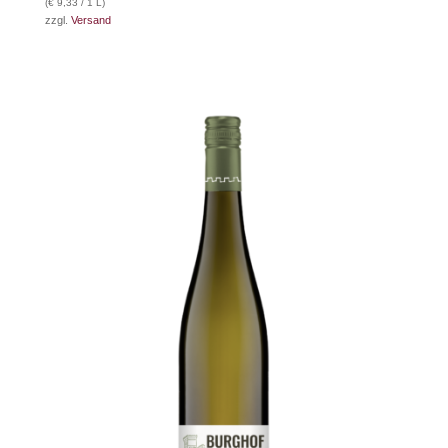
(
€
9,33
/ 1 L)
zzgl.
Versand