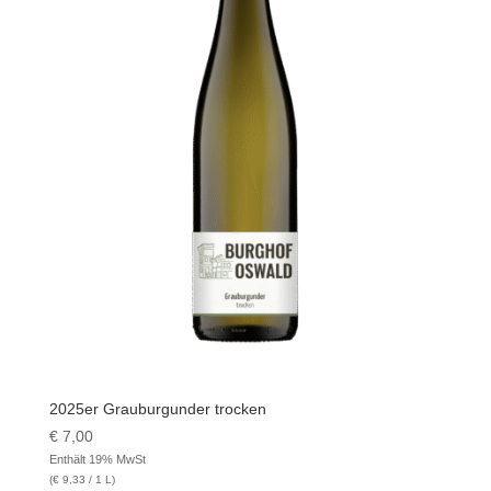
2025er Grauburgunder trocken
€
7,00
Enthält 19% MwSt
(
€
9,33
/ 1 L)