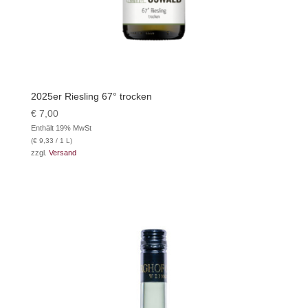
2025er Riesling 67° trocken
€
7,00
Enthält 19% MwSt
(
€
9,33
/ 1 L)
zzgl.
Versand