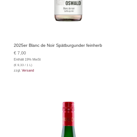
2025er Blanc de Noir Spätburgunder feinherb
€
7,00
Enthält 19% MwSt
(
€
9,33
/ 1 L)
zzgl.
Versand