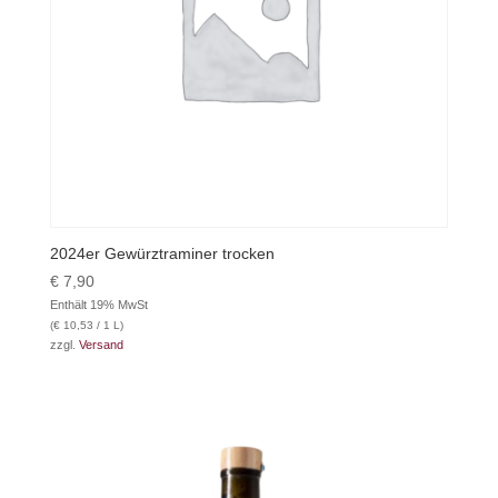
2024er Gewürztraminer trocken
€
7,90
Enthält 19% MwSt
(
€
10,53
/ 1 L)
zzgl.
Versand