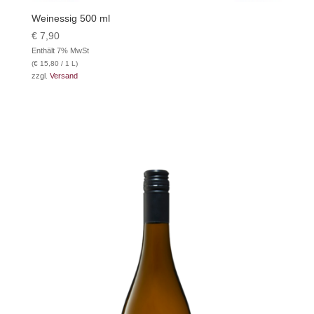
Weinessig 500 ml
€
7,90
Enthält 7% MwSt
(
€
15,80
/ 1 L)
zzgl.
Versand