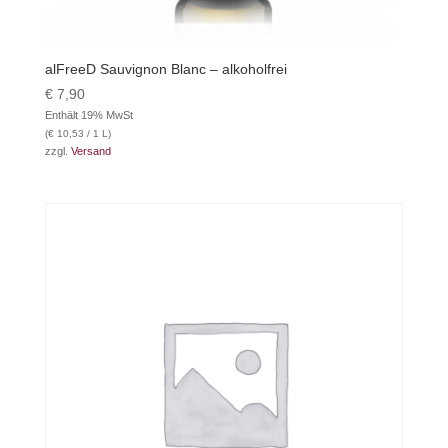
alFreeD Sauvignon Blanc – alkoholfrei
€
7,90
Enthält 19% MwSt
(
€
10,53
/ 1 L)
zzgl.
Versand