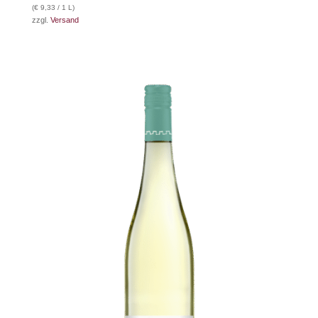
(
€
9,33
/ 1 L)
zzgl.
Versand