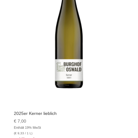
2025er Kerner lieblich
€
7,00
Enthält 19% MwSt
(
€
9,33
/ 1 L)