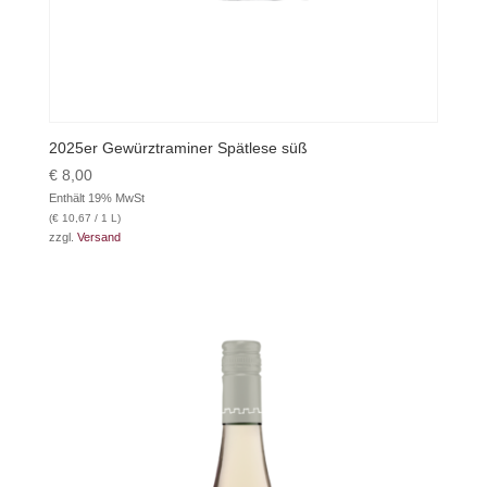
2025er Gewürztraminer Spätlese süß
€
8,00
Enthält 19% MwSt
(
€
10,67
/ 1 L)
zzgl.
Versand