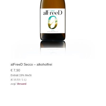
alFreeD Secco – alkoholfrei
€
7,90
Enthält 19% MwSt
(
€
10,53
/ 1 L)
zzgl.
Versand