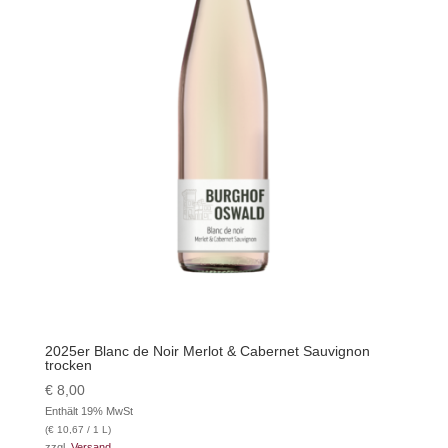
2025er Blanc de Noir Merlot & Cabernet Sauvignon
trocken
€
8,00
Enthält 19% MwSt
(
€
10,67
/ 1 L)
zzgl.
Versand