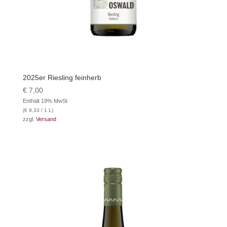
2025er Riesling feinherb
€
7,00
Enthält 19% MwSt
(
€
9,33
/ 1 L)
zzgl.
Versand