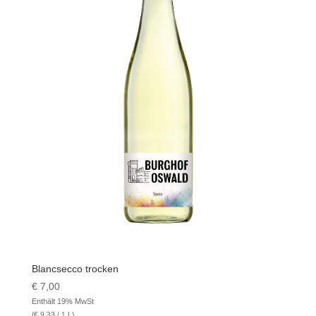
Blancsecco trocken
€
7,00
Enthält 19% MwSt
(
€
9,33
/ 1 L)