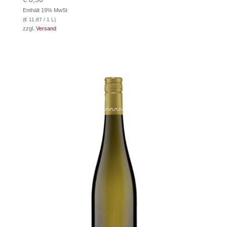
Enthält 19% MwSt
(
€
11,87
/ 1 L)
zzgl.
Versand