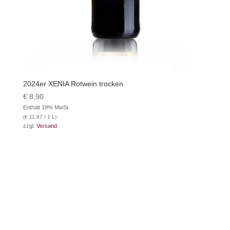
2024er XENIA Rotwein trocken
€
8,90
Enthält 19% MwSt
(
€
11,87
/ 1 L)
zzgl.
Versand