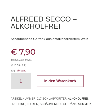
ALFREED SECCO –
ALKOHOLFREI
Schäumendes Getränk aus entalkoholisiertem Wein
€
7,90
Enthält 19% MwSt
(
€
10,53
/ 1 L)
zzgl.
Versand
alFreeD
In den Warenkorb
Secco
-
alkoholfrei
Menge
ARTIKELNUMMER:
117
SCHLAGWÖRTER:
ALKOHOLFREI
,
FRÜHLING
,
LECKER
,
SCHÄUMENDES GETRÄNK
,
SOMMER
,