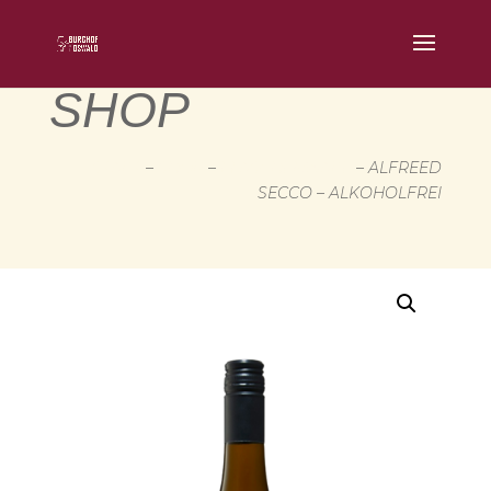
SHOP
START
–
SHOP
–
FLASCHENWARE
– ALFREED
SECCO – ALKOHOLFREI