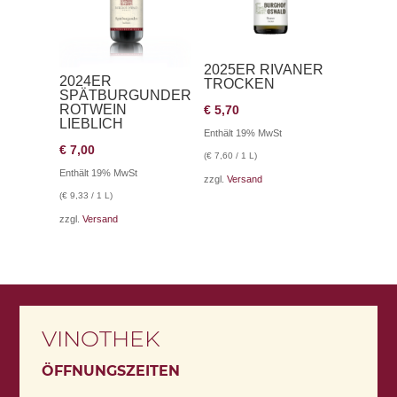
2025ER RIVANER
2024ER
TROCKEN
SPÄTBURGUNDER
ROTWEIN
€
5,70
LIEBLICH
Enthält 19% MwSt
€
7,00
(
€
7,60
/ 1 L)
Enthält 19% MwSt
zzgl.
Versand
(
€
9,33
/ 1 L)
zzgl.
Versand
VINOTHEK
ÖFFNUNGSZEITEN