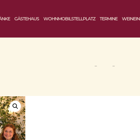
ÄNKE
GÄSTEHAUS
WOHNMOBILSTELLPLATZ
TERMINE
WEINEI
START
–
SHOP
–
WEINPAKE