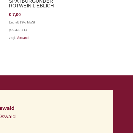
SPÄTBURGUNDER
ROTWEIN LIEBLICH
€
7,00
Enthält 19% MwSt
(
€
9,33
/ 1 L)
zzgl.
Versand
Oswald
 Oswald