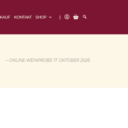
B
W
S
NKAUF
KONTAKT
SHOP
N
A
U
K
R
C
E
H
N
E
K
O
R
B
TE
– ONLINE-WEINPROBE 17. OKTOBER 2026