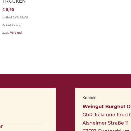
TROCKEN
€
8,90
Enthält 19% MwSt
(
€
11,87
/ 1 L)
zzgl.
Versand
Kontakt
Weingut Burghof 
GbR Julia und Fred
Alsheimer Straße 11
hr