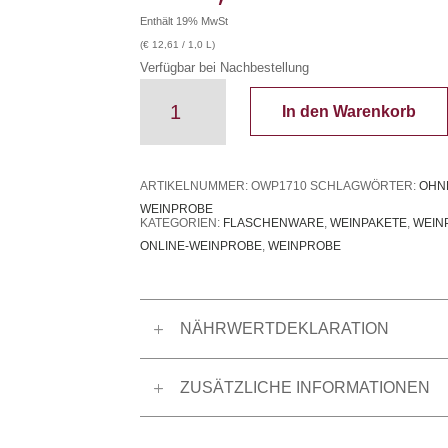
Enthält 19% MwSt
(
€
12,61
/ 1,0 L)
Verfügbar bei Nachbestellung
ONLINE-
In den Warenkorb
Weinprobe
17.
Oktober
2026
ARTIKELNUMMER:
OWP1710
SCHLAGWÖRTER:
OHN
Menge
WEINPROBE
KATEGORIEN:
FLASCHENWARE
,
WEINPAKETE
,
WEIN
ONLINE-WEINPROBE
,
WEINPROBE
NÄHRWERTDEKLARATION
ZUSÄTZLICHE INFORMATIONEN