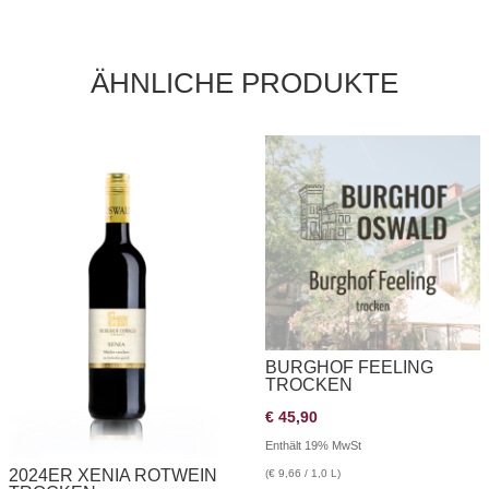
ÄHNLICHE PRODUKTE
BURGHOF FEELING
TROCKEN
€
45,90
Enthält 19% MwSt
2024ER XENIA ROTWEIN
(
€
9,66
/ 1,0 L)