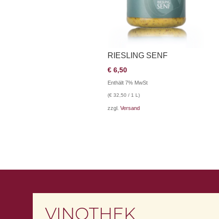
RIESLING SENF
€
6,50
Enthält 7% MwSt
(
€
32,50
/ 1 L)
zzgl.
Versand
VINOTHEK