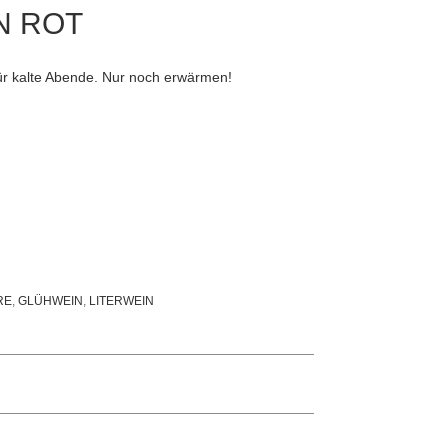
N ROT
für kalte Abende. Nur noch erwärmen!
RE
,
GLÜHWEIN
,
LITERWEIN