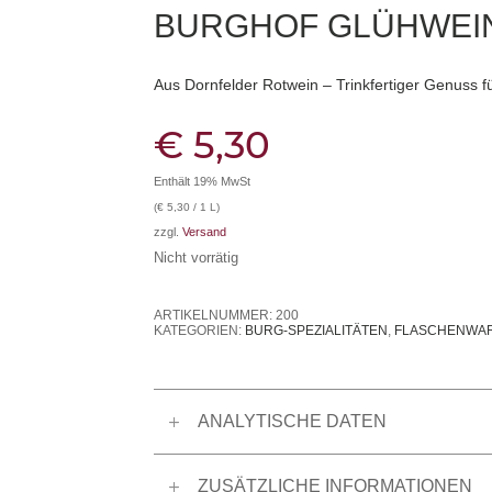
BURGHOF GLÜHWEI
Aus Dornfelder Rotwein – Trinkfertiger Genuss 
€
5,30
Enthält 19% MwSt
(
€
5,30
/ 1 L)
zzgl.
Versand
Nicht vorrätig
ARTIKELNUMMER:
200
KATEGORIEN:
BURG-SPEZIALITÄTEN
,
FLASCHENWA
ANALYTISCHE DATEN
ZUSÄTZLICHE INFORMATIONEN