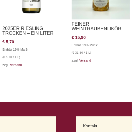
FEINER
2025ER RIESLING
WEINTRAUBENLIKÖR
TROCKEN – EIN LITER
€
15,90
€
5,70
Enthält 19% MwSt
Enthält 19% MwSt
(
€
31,80
/ 1 L)
(
€
5,70
/ 1 L)
zzgl.
Versand
zzgl.
Versand
Kontakt