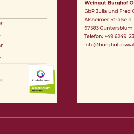
Weingut Burghof 
GbR Julia und Fred
Alsheimer Straße 11
hr
67583 Guntersblum
r
Telefon: +49 6249 2
info@burghof-oswa
hr
r
n.