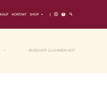
B
W
S
NKAUF
KONTAKT
SHOP
N
A
U
K
R
C
E
H
N
E
K
O
R
B
OP
–
LITERWEIN
– BURGHOF GLÜHWEIN ROT