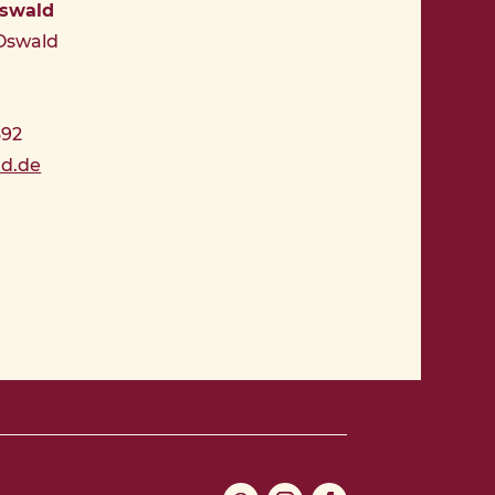
Oswald
 Oswald
392
ld.de