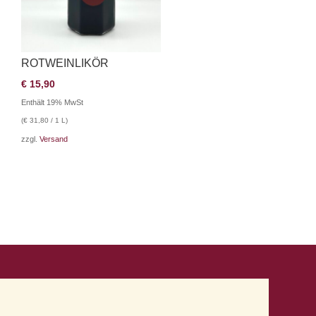
ROTWEINLIKÖR
€
15,90
Enthält 19% MwSt
(
€
31,80
/ 1 L)
zzgl.
Versand