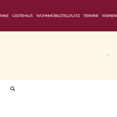
ÄNKE
GÄSTEHAUS
WOHNMOBILSTELLPLATZ
TERMINE
WEINEI
START
–
SH