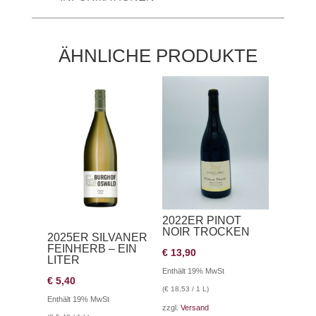
ÄHNLICHE PRODUKTE
2022ER PINOT
NOIR TROCKEN
2025ER SILVANER
FEINHERB – EIN
€
13,90
LITER
Enthält 19% MwSt
€
5,40
(
€
18,53
/ 1 L)
Enthält 19% MwSt
zzgl.
Versand