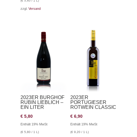
(
€
5,40
/ 1 L)
zzgl.
Versand
2023ER BURGHOF
2023ER
RUBIN LIEBLICH –
PORTUGIESER
EIN LITER
ROTWEIN CLASSIC
€
5,80
€
6,90
Enthält 19% MwSt
Enthält 19% MwSt
(
€
5,80
/ 1 L)
(
€
9,20
/ 1 L)