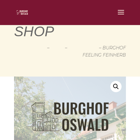
SHOP
START
–
SHOP
–
WEINPAKETE
– BURGHOF
FEELING FEINHERB