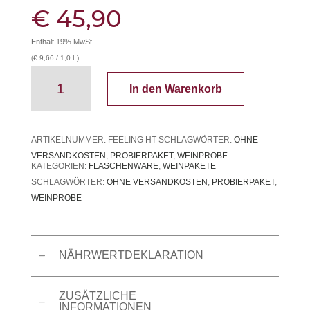
€
45,90
Enthält 19% MwSt
(
€
9,66
/ 1,0 L)
Burghof
In den Warenkorb
Feeling
feinherb
Menge
ARTIKELNUMMER:
FEELING HT
SCHLAGWÖRTER:
OHNE
VERSANDKOSTEN
,
PROBIERPAKET
,
WEINPROBE
KATEGORIEN:
FLASCHENWARE
,
WEINPAKETE
SCHLAGWÖRTER:
OHNE VERSANDKOSTEN
,
PROBIERPAKET
,
WEINPROBE
NÄHRWERTDEKLARATION
ZUSÄTZLICHE
INFORMATIONEN