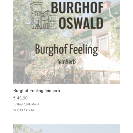
Burghof Feeling feinherb
€
45,90
Enthält 19% MwSt
(
€
9,66
/ 1,0 L)