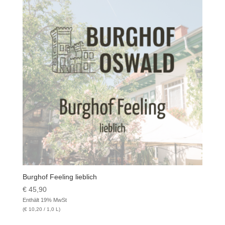
Burghof Feeling lieblich
€
45,90
Enthält 19% MwSt
(
€
10,20
/ 1,0 L)