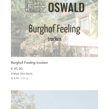
Burghof Feeling trocken
€
45,90
Enthält 19% MwSt
(
€
9,66
/ 1,0 L)