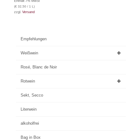
Enthält 7% MwSt
(
€
32,50
/ 1 L)
zzgl.
Versand
Empfehlungen
Weißwein
Rosé, Blanc de Noir
Rotwein
Sekt, Secco
Literwein
alkoholfrei
Bag in Box