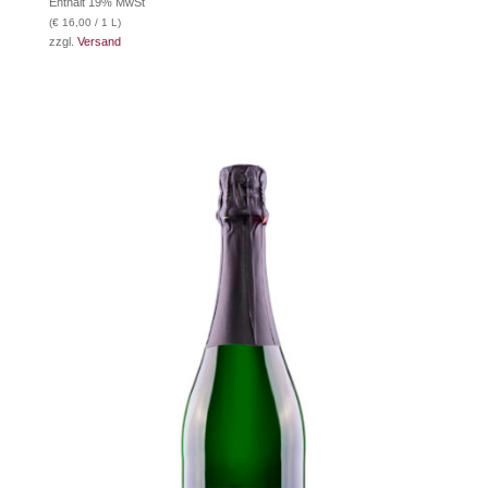
Enthält 19% MwSt
(
€
16,00
/ 1 L)
zzgl.
Versand