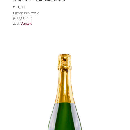
€
9,10
Enthält 19% MwSt
(
€
12,13
/ 1 L)
zzgl.
Versand