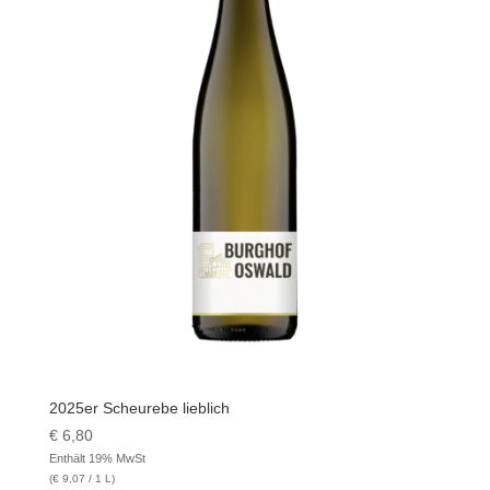
2025er Scheurebe lieblich
€
6,80
Enthält 19% MwSt
(
€
9,07
/ 1 L)