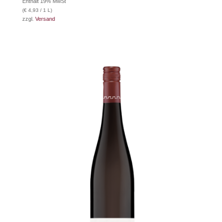
Enthält 19% MwSt
(
€
4,93
/ 1 L)
zzgl.
Versand