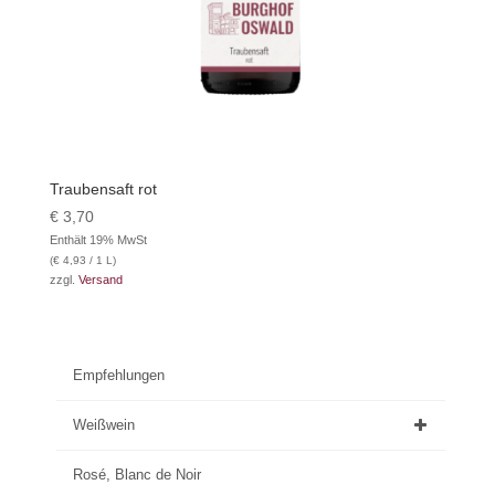
Traubensaft rot
€
3,70
Enthält 19% MwSt
(
€
4,93
/ 1 L)
zzgl.
Versand
Empfehlungen
Weißwein
Rosé, Blanc de Noir