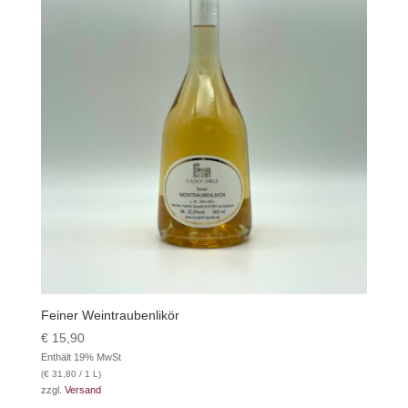
Feiner Weintraubenlikör
€
15,90
Enthält 19% MwSt
(
€
31,80
/ 1 L)
zzgl.
Versand