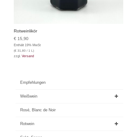
Rotweinlikör
€
15,90
Enthält 19% MwSt
(
€
31,80
/ 1 L)
zzgl.
Versand
Empfehlungen
Weißwein
Rosé, Blanc de Noir
Rotwein