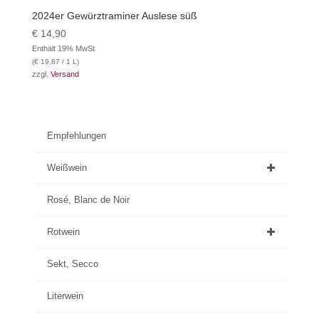
2024er Gewürztraminer Auslese süß
€
14,90
Enthält 19% MwSt
(
€
19,87
/ 1 L)
zzgl.
Versand
Empfehlungen
Weißwein
Rosé, Blanc de Noir
Rotwein
Sekt, Secco
Literwein