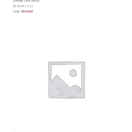
Enthält 19% MwSt
(
€
19,87
/ 1 L)
zzgl.
Versand